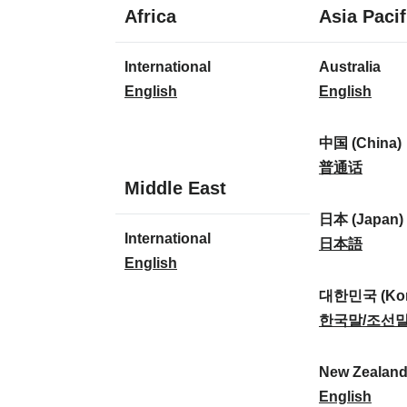
1
Africa
Asia Pacif
language
1
7
International
Australia
language
languages
I
A
English
English
n
u
t
s
中国 (China)
e
t
中
普通话
1
Middle East
r
r
国
language
n
a
(
日本 (Japan)
1
International
a
l
C
日
日本語
language
I
English
t
i
h
本
n
i
a
i
(
대한민국 (Kor
t
o
:
n
J
대
한국말/조선
e
n
a
a
한
r
a
)
p
민
New Zealan
n
l
:
a
국
N
English