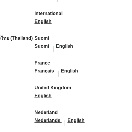
l
l
a
s
a
l
s
l
:
:
i
a
r
p
r
i
p
a
International
k
n
k
a
I
k
k
a
n
English
a
d
:
ñ
n
:
a
ñ
d
:
:
a
t
:
a
:
ไทย (Thailand)
Suomi
:
e
S
S
:
Suomi
English
r
u
u
n
o
o
France
a
m
F
m
F
Français
English
t
i
r
i
r
i
:
a
:
a
United Kingdom
o
n
U
n
English
n
c
n
c
a
e
i
e
Nederland
l
:
t
N
:
N
Nederlands
English
:
e
e
e