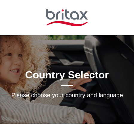
Country Selector
Please choose your country and languagе