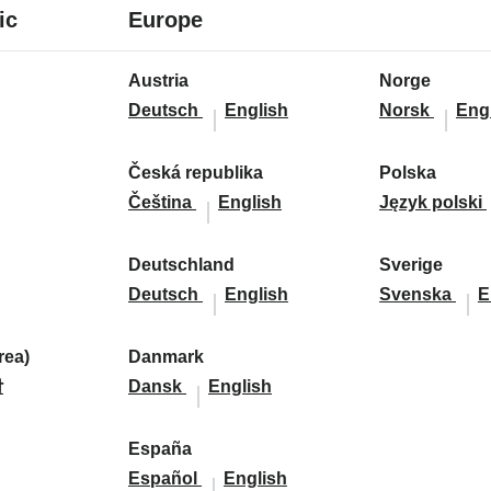
7
24
ic
Europe
languages
languages
24
Austria
Norge
languages
A
A
N
N
Deutsch
English
Norsk
Eng
u
u
o
o
s
s
r
r
Česká republika
Polska
t
Č
Č
t
g
P
g
Čeština
English
Język polski
r
e
e
r
e
o
e
i
s
s
i
:
l
:
Deutschland
Sverige
a
k
D
k
a
D
s
S
S
Deutsch
English
Svenska
E
:
á
e
á
:
e
k
v
v
r
u
r
u
a
e
e
ea)
Danmark
e
t
D
D
e
t
:
r
r
말
Dansk
English
p
s
a
a
p
s
i
i
u
c
n
n
u
c
g
g
d
España
b
h
m
E
m
b
E
h
e
e
Español
English