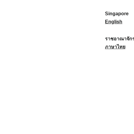
a
:
n
(
e
t
)
K
w
Singapore
i
:
o
Z
S
English
o
r
e
i
n
e
a
n
ราชอาณาจักร
a
a
l
g
ร
ภาษาไทย
l
)
a
a
า
:
:
n
p
ช
d
o
อ
:
r
า
e
ณ
:
า
จั
ก
ร
ไ