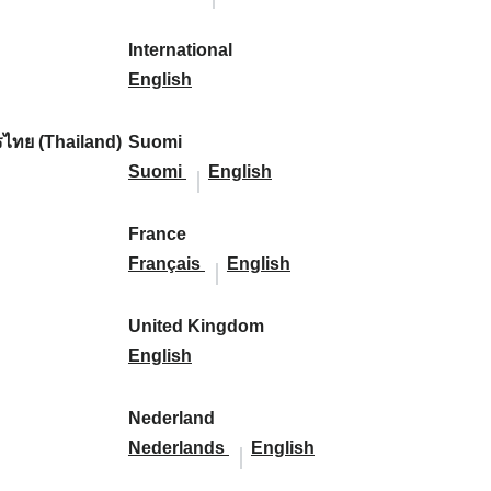
l
l
a
s
a
l
s
l
:
:
i
a
r
p
r
i
p
a
International
k
n
k
a
I
k
k
a
n
English
a
d
:
ñ
n
:
a
ñ
d
:
:
a
t
:
a
:
ไทย (Thailand)
Suomi
:
e
S
S
:
Suomi
English
r
u
u
n
o
o
France
a
m
F
m
F
Français
English
t
i
r
i
r
i
:
a
:
a
United Kingdom
o
n
U
n
English
n
c
n
c
a
e
i
e
Nederland
l
:
t
N
:
N
Nederlands
English
:
e
e
e