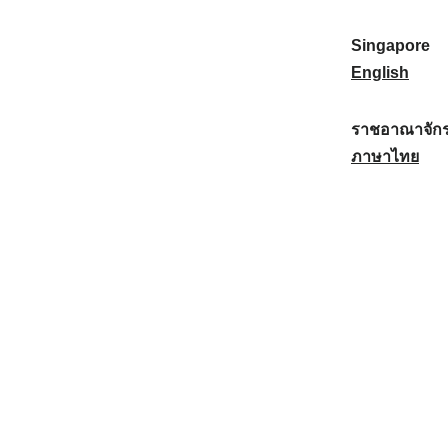
a
:
n
(
e
t
)
K
w
Singapore
i
:
o
Z
S
English
o
r
e
i
n
e
a
n
ราชอาณาจักร
a
a
l
g
ร
ภาษาไทย
l
)
a
a
า
:
:
n
p
ช
d
o
อ
:
r
า
e
ณ
:
า
จั
ก
ร
ไ