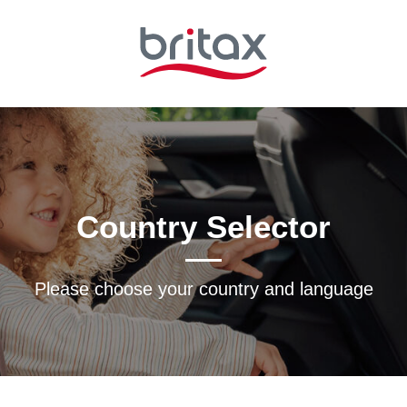
Country Selector
Please choose your country and languagе