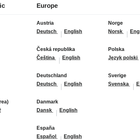
7
24
ic
Europe
languages
languages
24
Austria
Norge
languages
A
A
N
N
Deutsch
English
Norsk
Eng
u
u
o
o
s
s
r
r
Česká republika
Polska
t
Č
Č
t
g
P
g
Čeština
English
Język polski
r
e
e
r
e
o
e
i
s
s
i
:
l
:
Deutschland
Sverige
a
k
D
k
a
D
s
S
S
Deutsch
English
Svenska
E
:
á
e
á
:
e
k
v
v
r
u
r
u
a
e
e
ea)
Danmark
e
t
D
D
e
t
:
r
r
말
Dansk
English
p
s
a
a
p
s
i
i
u
c
n
n
u
c
g
g
d
España
b
h
m
E
m
b
E
h
e
e
Español
English