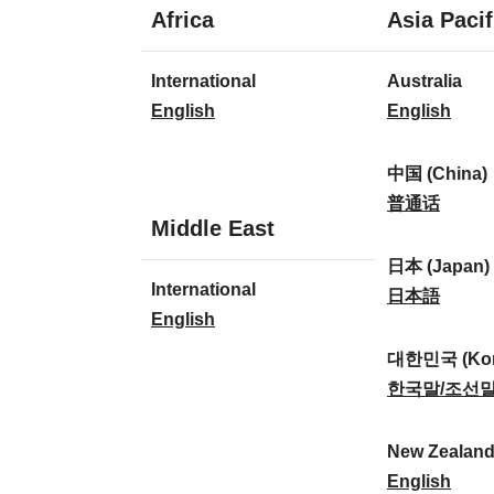
1
Africa
Asia Pacif
language
1
7
International
Australia
language
languages
I
A
English
English
n
u
t
s
中国 (China)
e
t
中
普通话
1
Middle East
r
r
国
language
n
a
(
日本 (Japan)
1
International
a
l
C
日
日本語
language
I
English
t
i
h
本
n
i
a
i
(
대한민국 (Kor
t
o
:
n
J
대
한국말/조선
e
n
a
a
한
r
a
)
p
민
New Zealan
n
l
:
a
국
N
English