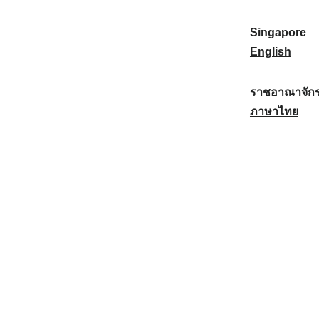
a
:
n
(
e
t
)
K
w
Singapore
i
:
o
Z
S
English
o
r
e
i
n
e
a
n
ราชอาณาจักร
a
a
l
g
ร
ภาษาไทย
l
)
a
a
า
:
:
n
p
ช
d
o
อ
:
r
า
e
ณ
:
า
จั
ก
ร
ไ