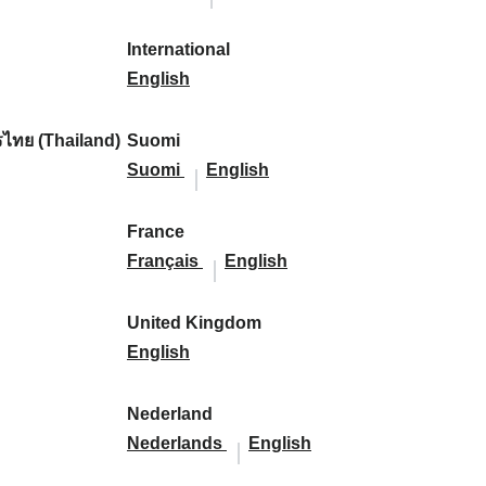
l
l
a
s
a
l
s
l
:
:
i
a
r
p
r
i
p
a
International
k
n
k
a
I
k
k
a
n
English
a
d
:
ñ
n
:
a
ñ
d
:
:
a
t
:
a
:
ไทย (Thailand)
Suomi
:
e
S
S
:
Suomi
English
r
u
u
n
o
o
France
a
m
F
m
F
Français
English
t
i
r
i
r
i
:
a
:
a
United Kingdom
o
n
U
n
English
n
c
n
c
a
e
i
e
Nederland
l
:
t
N
:
N
Nederlands
English
:
e
e
e