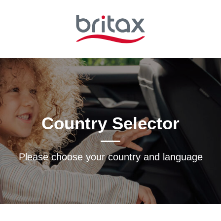
Country Selector
Please choose your country and languagе