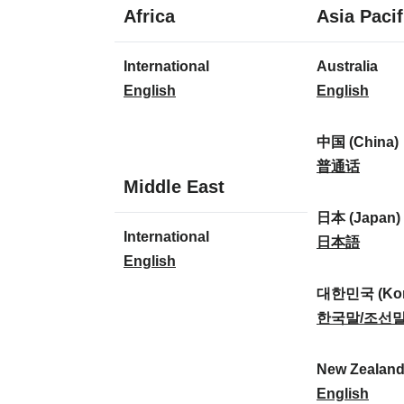
1
Africa
Asia Pacif
language
1
7
International
Australia
language
languages
I
A
English
English
n
u
t
s
中国 (China)
e
t
中
普通话
1
Middle East
r
r
国
language
n
a
(
日本 (Japan)
1
International
a
l
C
日
日本語
language
I
English
t
i
h
本
n
i
a
i
(
대한민국 (Kor
t
o
:
n
J
대
한국말/조선
e
n
a
a
한
r
a
)
p
민
New Zealan
n
l
:
a
국
N
English