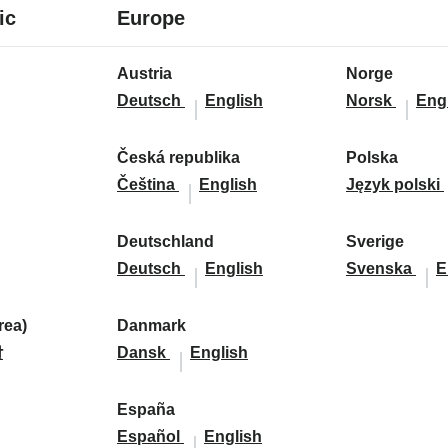
7
24
ic
Europe
languages
languages
24
Austria
Norge
languages
A
A
N
N
Deutsch
English
Norsk
Eng
u
u
o
o
s
s
r
r
Česká republika
Polska
t
Č
Č
t
g
P
g
Čeština
English
Język polski
r
e
e
r
e
o
e
i
s
s
i
:
l
:
Deutschland
Sverige
a
k
D
k
a
D
s
S
S
Deutsch
English
Svenska
E
:
á
e
á
:
e
k
v
v
r
u
r
u
a
e
e
ea)
Danmark
e
t
D
D
e
t
:
r
r
말
Dansk
English
p
s
a
a
p
s
i
i
u
c
n
n
u
c
g
g
d
España
b
h
m
E
m
b
E
h
e
e
Español
English