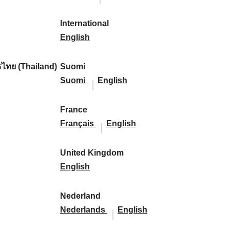
l
l
a
s
a
l
s
l
:
:
i
a
r
p
r
i
p
a
International
k
n
k
a
I
k
k
a
n
English
a
d
:
ñ
n
:
a
ñ
d
:
:
a
t
:
a
:
ไทย (Thailand)
Suomi
:
e
S
S
:
Suomi
English
r
u
u
n
o
o
France
a
m
F
m
F
Français
English
t
i
r
i
r
i
:
a
:
a
United Kingdom
o
n
U
n
English
n
c
n
c
a
e
i
e
Nederland
l
:
t
N
:
N
Nederlands
English
:
e
e
e