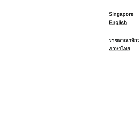
a
:
n
(
e
t
)
K
w
Singapore
i
:
o
Z
S
English
o
r
e
i
n
e
a
n
ราชอาณาจักร
a
a
l
g
ร
ภาษาไทย
l
)
a
a
า
:
:
n
p
ช
d
o
อ
:
r
า
e
ณ
:
า
จั
ก
ร
ไ