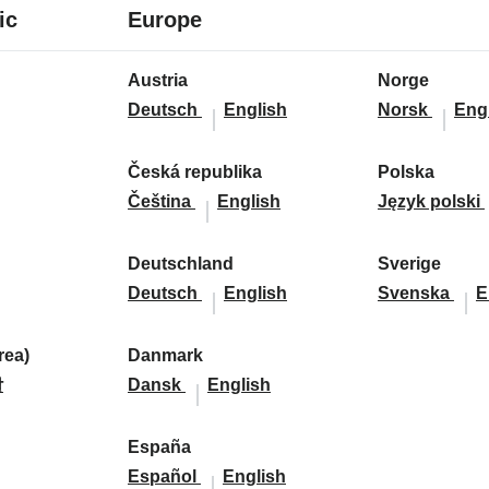
7
24
ic
Europe
languages
languages
24
Austria
Norge
languages
A
A
N
N
Deutsch
English
Norsk
Eng
u
u
o
o
s
s
r
r
Česká republika
Polska
t
Č
Č
t
g
P
g
Čeština
English
Język polski
r
e
e
r
e
o
e
i
s
s
i
:
l
:
Deutschland
Sverige
a
k
D
k
a
D
s
S
S
Deutsch
English
Svenska
E
:
á
e
á
:
e
k
v
v
r
u
r
u
a
e
e
ea)
Danmark
e
t
D
D
e
t
:
r
r
말
Dansk
English
p
s
a
a
p
s
i
i
u
c
n
n
u
c
g
g
d
España
b
h
m
E
m
b
E
h
e
e
Español
English