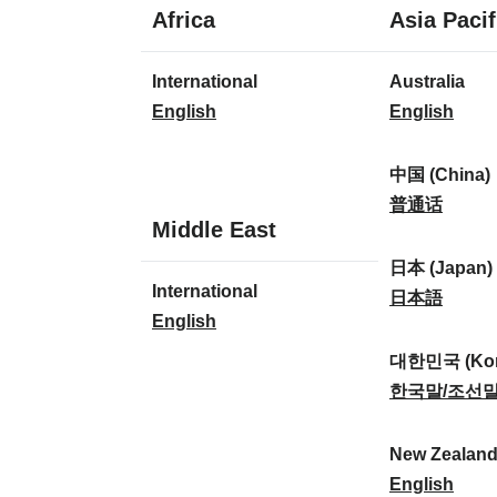
1
Africa
Asia Pacif
language
1
7
International
Australia
language
languages
I
A
English
English
n
u
t
s
中国 (China)
e
t
中
普通话
1
Middle East
r
r
国
language
n
a
(
日本 (Japan)
1
International
a
l
C
日
日本語
language
I
English
t
i
h
本
n
i
a
i
(
대한민국 (Kor
t
o
:
n
J
대
한국말/조선
e
n
a
a
한
r
a
)
p
민
New Zealan
n
l
:
a
국
N
English