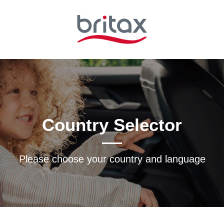
Country Selector
Please choose your country and languagе