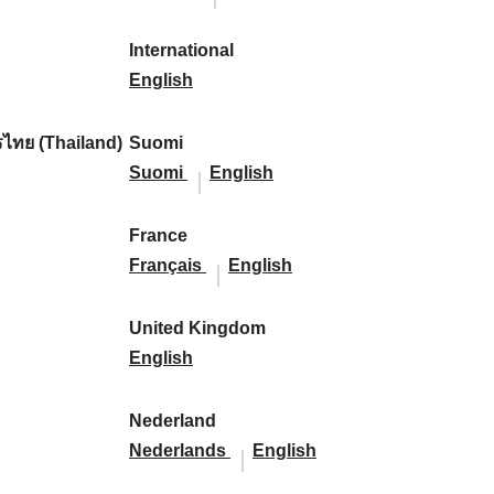
l
l
a
s
a
l
s
l
:
:
i
a
r
p
r
i
p
a
International
k
n
k
a
I
k
k
a
n
English
a
d
:
ñ
n
:
a
ñ
d
:
:
a
t
:
a
:
ไทย (Thailand)
Suomi
:
e
S
S
:
Suomi
English
r
u
u
n
o
o
France
a
m
F
m
F
Français
English
t
i
r
i
r
i
:
a
:
a
United Kingdom
o
n
U
n
English
n
c
n
c
a
e
i
e
Nederland
l
:
t
N
:
N
Nederlands
English
:
e
e
e