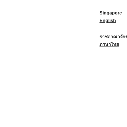
a
:
n
(
e
t
)
K
w
Singapore
i
:
o
Z
S
English
o
r
e
i
n
e
a
n
ราชอาณาจักร
a
a
l
g
ร
ภาษาไทย
l
)
a
a
า
:
:
n
p
ช
d
o
อ
:
r
า
e
ณ
:
า
จั
ก
ร
ไ