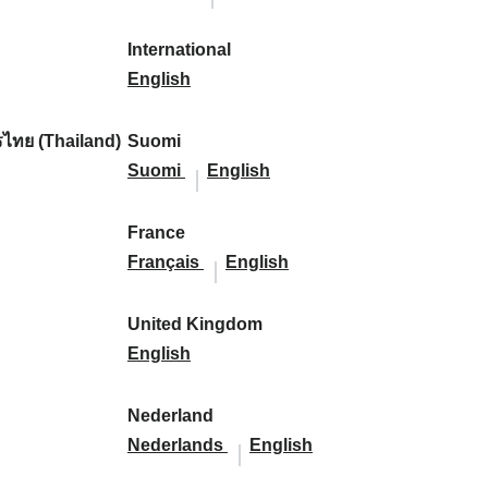
l
l
a
s
a
l
s
l
:
:
i
a
r
p
r
i
p
a
International
k
n
k
a
I
k
k
a
n
English
a
d
:
ñ
n
:
a
ñ
d
:
:
a
t
:
a
:
ไทย (Thailand)
Suomi
:
e
S
S
:
Suomi
English
r
u
u
n
o
o
France
a
m
F
m
F
Français
English
t
i
r
i
r
i
:
a
:
a
United Kingdom
o
n
U
n
English
n
c
n
c
a
e
i
e
Nederland
l
:
t
N
:
N
Nederlands
English
:
e
e
e