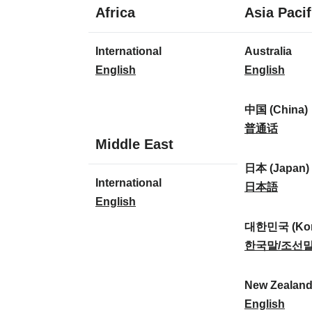
1
Africa
Asia Pacif
language
1
7
International
Australia
language
languages
I
A
English
English
n
u
t
s
中国 (China)
e
t
中
普通话
1
Middle East
r
r
国
language
n
a
(
日本 (Japan)
1
International
a
l
C
日
日本語
language
I
English
t
i
h
本
n
i
a
i
(
대한민국 (Kor
t
o
:
n
J
대
한국말/조선
e
n
a
a
한
r
a
)
p
민
New Zealan
n
l
:
a
국
N
English