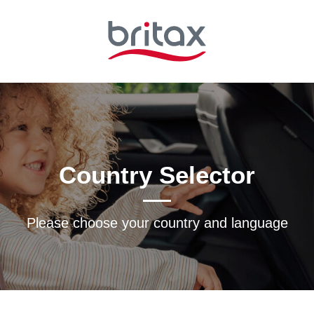
Country Selector
Please choose your country and languagе