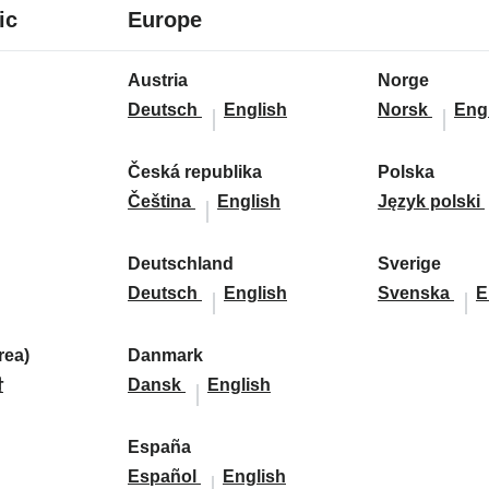
7
24
ic
Europe
languages
languages
24
Austria
Norge
languages
A
A
N
N
Deutsch
English
Norsk
Eng
u
u
o
o
s
s
r
r
Česká republika
Polska
t
Č
Č
t
g
P
g
Čeština
English
Język polski
r
e
e
r
e
o
e
i
s
s
i
:
l
:
Deutschland
Sverige
a
k
D
k
a
D
s
S
S
Deutsch
English
Svenska
E
:
á
e
á
:
e
k
v
v
r
u
r
u
a
e
e
ea)
Danmark
e
t
D
D
e
t
:
r
r
말
Dansk
English
p
s
a
a
p
s
i
i
u
c
n
n
u
c
g
g
d
España
b
h
m
E
m
b
E
h
e
e
Español
English