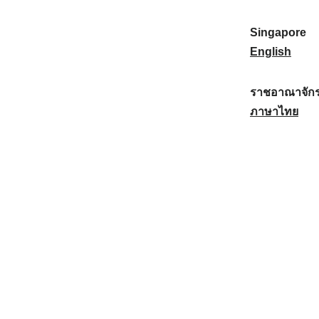
a
:
n
(
e
t
)
K
w
Singapore
i
:
o
Z
S
English
o
r
e
i
n
e
a
n
ราชอาณาจักร
a
a
l
g
ร
ภาษาไทย
l
)
a
a
า
:
:
n
p
ช
d
o
อ
:
r
า
e
ณ
:
า
จั
ก
ร
ไ