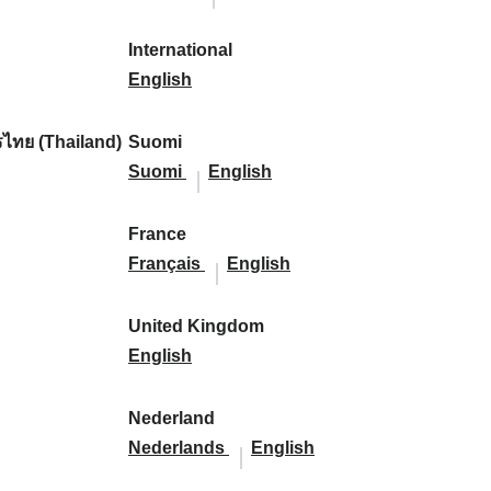
l
l
a
s
a
l
s
l
:
:
i
a
r
p
r
i
p
a
International
k
n
k
a
I
k
k
a
n
English
a
d
:
ñ
n
:
a
ñ
d
:
:
a
t
:
a
:
ไทย (Thailand)
Suomi
:
e
S
S
:
Suomi
English
r
u
u
n
o
o
France
a
m
F
m
F
Français
English
t
i
r
i
r
i
:
a
:
a
United Kingdom
o
n
U
n
English
n
c
n
c
a
e
i
e
Nederland
l
:
t
N
:
N
Nederlands
English
:
e
e
e