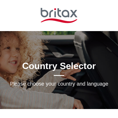
Country Selector
Please choose your country and languagе