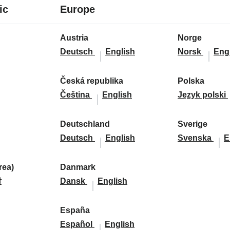
7
24
ic
Europe
languages
languages
24
Austria
Norge
languages
A
A
N
N
Deutsch
English
Norsk
Eng
u
u
o
o
s
s
r
r
Česká republika
Polska
t
Č
Č
t
g
P
g
Čeština
English
Język polski
r
e
e
r
e
o
e
i
s
s
i
:
l
:
Deutschland
Sverige
a
k
D
k
a
D
s
S
S
Deutsch
English
Svenska
E
:
á
e
á
:
e
k
v
v
r
u
r
u
a
e
e
ea)
Danmark
e
t
D
D
e
t
:
r
r
말
Dansk
English
p
s
a
a
p
s
i
i
u
c
n
n
u
c
g
g
d
España
b
h
m
E
m
b
E
h
e
e
Español
English