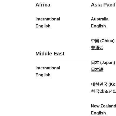
1
Africa
Asia Pacif
language
1
7
International
Australia
language
languages
I
A
English
English
n
u
t
s
中国 (China)
e
t
中
普通话
1
Middle East
r
r
国
language
n
a
(
日本 (Japan)
1
International
a
l
C
日
日本語
language
I
English
t
i
h
本
n
i
a
i
(
대한민국 (Kor
t
o
:
n
J
대
한국말/조선
e
n
a
a
한
r
a
)
p
민
New Zealan
n
l
:
a
국
N
English