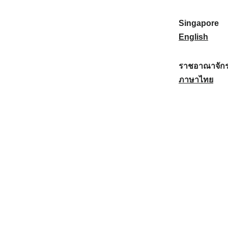
a
:
n
(
e
t
)
K
w
Singapore
i
:
o
Z
S
English
o
r
e
i
n
e
a
n
ราชอาณาจักร
a
a
l
g
ร
ภาษาไทย
l
)
a
a
า
:
:
n
p
ช
d
o
อ
:
r
า
e
ณ
:
า
จั
ก
ร
ไ