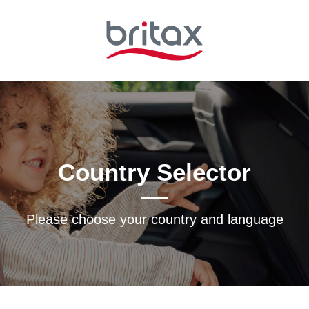
Country Selector
Please choose your country and languagе