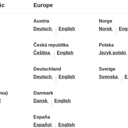
7
24
ic
Europe
languages
languages
24
Austria
Norge
languages
A
A
N
N
Deutsch
English
Norsk
Eng
u
u
o
o
s
s
r
r
Česká republika
Polska
t
Č
Č
t
g
P
g
Čeština
English
Język polski
r
e
e
r
e
o
e
i
s
s
i
:
l
:
Deutschland
Sverige
a
k
D
k
a
D
s
S
S
Deutsch
English
Svenska
E
:
á
e
á
:
e
k
v
v
r
u
r
u
a
e
e
ea)
Danmark
e
t
D
D
e
t
:
r
r
말
Dansk
English
p
s
a
a
p
s
i
i
u
c
n
n
u
c
g
g
d
España
b
h
m
E
m
b
E
h
e
e
Español
English