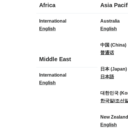
1
Africa
Asia Pacif
language
1
7
International
Australia
language
languages
I
A
English
English
n
u
t
s
中国 (China)
e
t
中
普通话
1
Middle East
r
r
国
language
n
a
(
日本 (Japan)
1
International
a
l
C
日
日本語
language
I
English
t
i
h
本
n
i
a
i
(
대한민국 (Kor
t
o
:
n
J
대
한국말/조선
e
n
a
a
한
r
a
)
p
민
New Zealan
n
l
:
a
국
N
English