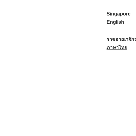
a
:
n
(
e
t
)
K
w
Singapore
i
:
o
Z
S
English
o
r
e
i
n
e
a
n
ราชอาณาจักร
a
a
l
g
ร
ภาษาไทย
l
)
a
a
า
:
:
n
p
ช
d
o
อ
:
r
า
e
ณ
:
า
จั
ก
ร
ไ