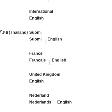
l
l
a
s
a
l
s
l
:
:
i
a
r
p
r
i
p
a
International
k
n
k
a
I
k
k
a
n
English
a
d
:
ñ
n
:
a
ñ
d
:
:
a
t
:
a
:
ไทย (Thailand)
Suomi
:
e
S
S
:
Suomi
English
r
u
u
n
o
o
France
a
m
F
m
F
Français
English
t
i
r
i
r
i
:
a
:
a
United Kingdom
o
n
U
n
English
n
c
n
c
a
e
i
e
Nederland
l
:
t
N
:
N
Nederlands
English
:
e
e
e