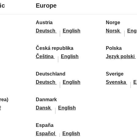
7
24
ic
Europe
languages
languages
24
Austria
Norge
languages
A
A
N
N
Deutsch
English
Norsk
Eng
u
u
o
o
s
s
r
r
Česká republika
Polska
t
Č
Č
t
g
P
g
Čeština
English
Język polski
r
e
e
r
e
o
e
i
s
s
i
:
l
:
Deutschland
Sverige
a
k
D
k
a
D
s
S
S
Deutsch
English
Svenska
E
:
á
e
á
:
e
k
v
v
r
u
r
u
a
e
e
ea)
Danmark
e
t
D
D
e
t
:
r
r
말
Dansk
English
p
s
a
a
p
s
i
i
u
c
n
n
u
c
g
g
d
España
b
h
m
E
m
b
E
h
e
e
Español
English