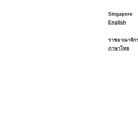
a
:
n
(
e
t
)
K
w
Singapore
i
:
o
Z
S
English
o
r
e
i
n
e
a
n
ราชอาณาจักร
a
a
l
g
ร
ภาษาไทย
l
)
a
a
า
:
:
n
p
ช
d
o
อ
:
r
า
e
ณ
:
า
จั
ก
ร
ไ