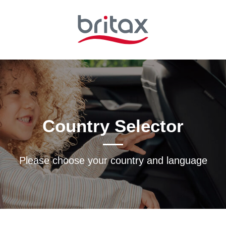
Country Selector
Please choose your country and languagе