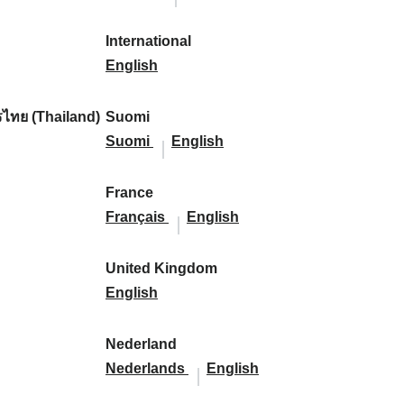
l
l
a
s
a
l
s
l
:
:
i
a
r
p
r
i
p
a
International
k
n
k
a
I
k
k
a
n
English
a
d
:
ñ
n
:
a
ñ
d
:
:
a
t
:
a
:
ไทย (Thailand)
Suomi
:
e
S
S
:
Suomi
English
r
u
u
n
o
o
France
a
m
F
m
F
Français
English
t
i
r
i
r
i
:
a
:
a
United Kingdom
o
n
U
n
English
n
c
n
c
a
e
i
e
Nederland
l
:
t
N
:
N
Nederlands
English
:
e
e
e