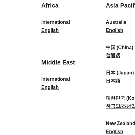
1
Africa
Asia Pacif
language
1
7
International
Australia
language
languages
I
A
English
English
n
u
t
s
中国 (China)
e
t
中
普通话
1
Middle East
r
r
国
language
n
a
(
日本 (Japan)
1
International
a
l
C
日
日本語
language
I
English
t
i
h
本
n
i
a
i
(
대한민국 (Kor
t
o
:
n
J
대
한국말/조선
e
n
a
a
한
r
a
)
p
민
New Zealan
n
l
:
a
국
N
English