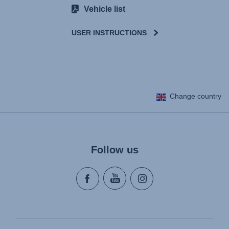
Vehicle list
USER INSTRUCTIONS
User Instructions (English)
Change country
Gebrauchsanleitung (Deutsch)
تعليمات المستخدم) اَللُّغَةُ اَلْعَرَبِيَّة)
Mode d'emploi (Français)
Instrucciones del usuario (Español)
Follow us
Manual de instruções (Português)
Istruzioni per l’uso (Italiano)
Инструкция пользователя (Русский язык)
Instrukcja użytkownika (Język polski)
Návod na použitie (Slovenský jazyk)