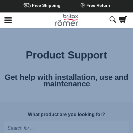
Free Shipping
Free Return
Skip
to
Main
content
Product Support
Get help with installation, use and
maintenance
What product are you looking for?