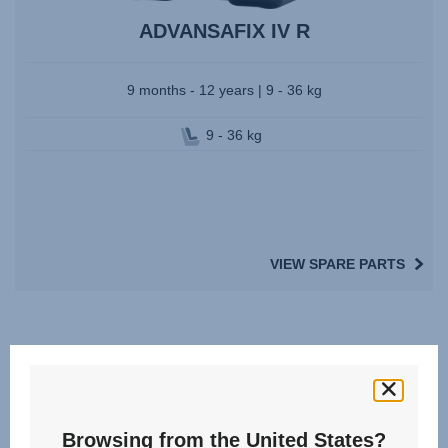
ADVANSAFIX IV R
9 months - 12 years | 9 - 36 kg
9 - 36 kg
VIEW SPARE PARTS
Videos
Browsing from the United States?